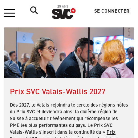
SE CONNECTER
Menu
Menu
du
compte
de
l'utilisateur
Prix SVC Valais-Wallis 2027
Dès 2027, le Valais rejoindra le cercle des régions hôtes
du Prix SVC et deviendra ainsi la dixième région de
Suisse à accueillir l’événement qui récompense les
PME les plus performantes du pays. Le Prix SVC
Valais-Wallis s’inscrit dans la continuité du «
Prix