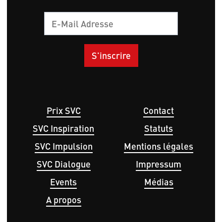
Courriel
Hauptnavigation
Menu
Prix SVC
Contact
Pied
SVC Inspiration
Statuts
de
page
SVC Impulsion
Mentions légales
SVC Dialogue
Impressum
Events
Médias
A propos