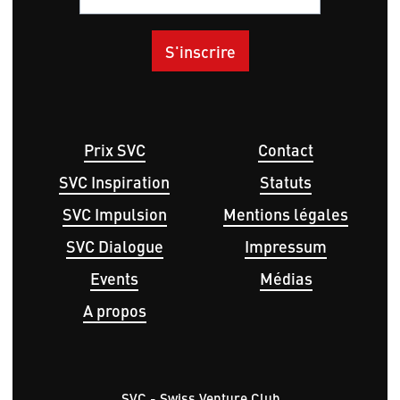
Hauptnavigation
Menu
Prix SVC
Contact
Pied
SVC Inspiration
Statuts
de
page
SVC Impulsion
Mentions légales
SVC Dialogue
Impressum
Events
Médias
A propos
SVC - Swiss Venture Club