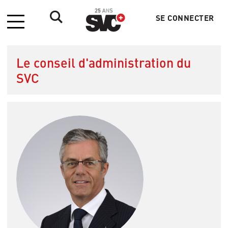
SE CONNECTER
Menu
Menu
du
compte
Le conseil d'administration du
de
l'utilisateur
SVC