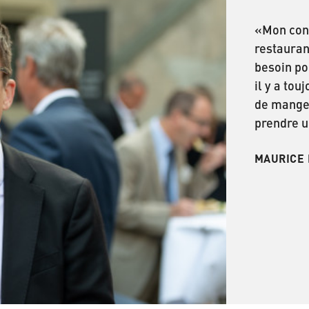
«Mon cons
restauran
besoin po
il y a to
de manger
prendre u
MAURICE 