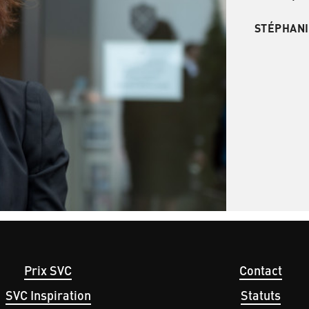
STÉPHANI
Prix SVC
Contact
avigation
Menu
SVC Inspiration
Statuts