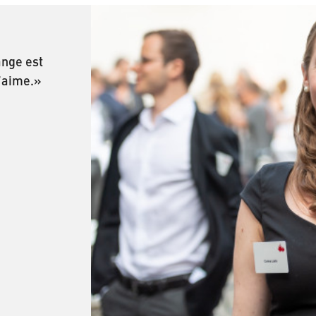
ange est
j’aime.»