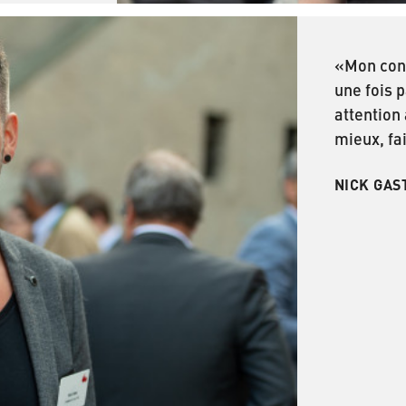
«Mon cons
une fois p
attention
mieux, fai
NICK GAST