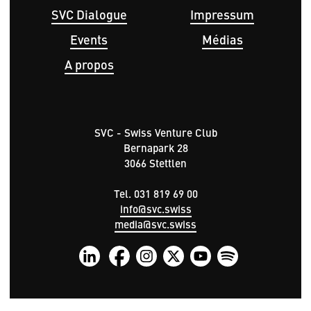
SVC Dialogue
Impressum
Events
Médias
A propos
SVC - Swiss Venture Club
Bernapark 28
3066 Stettlen
Tel. 031 819 69 00
info@svc.swiss
media@svc.swiss