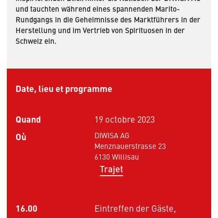
und tauchten während eines spannenden Marito-
Rundgangs in die Geheimnisse des Marktführers in der
Herstellung und im Vertrieb von Spirituosen in der
Schweiz ein.
Date, lieu et programme
Quand
19 octobre 2023
Où
DIWISA AG
Menznauerstrasse 23
6130 Willisau
Trajet
16.00
Eintreffen der Gäste,