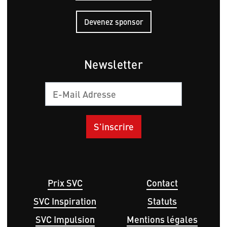
Devenez sponsor
Newsletter
Courriel
Hauptnavigation
Menu
Prix SVC
Contact
Pied
SVC Inspiration
Statuts
de
page
SVC Impulsion
Mentions légales