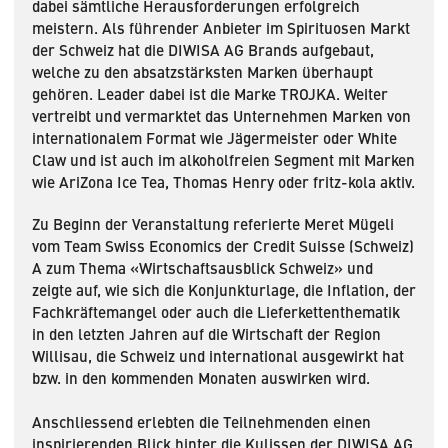
dabei sämtliche Herausforderungen erfolgreich
meistern. Als führender Anbieter im Spirituosen Markt
der Schweiz hat die DIWISA AG Brands aufgebaut,
welche zu den absatzstärksten Marken überhaupt
gehören. Leader dabei ist die Marke TROJKA. Weiter
vertreibt und vermarktet das Unternehmen Marken von
internationalem Format wie Jägermeister oder White
Claw und ist auch im alkoholfreien Segment mit Marken
wie AriZona Ice Tea, Thomas Henry oder fritz-kola aktiv.
Zu Beginn der Veranstaltung referierte Meret Mügeli
vom Team Swiss Economics der Credit Suisse (Schweiz)
A zum Thema «Wirtschaftsausblick Schweiz» und
zeigte auf, wie sich die Konjunkturlage, die Inflation, der
Fachkräftemangel oder auch die Lieferkettenthematik
in den letzten Jahren auf die Wirtschaft der Region
Willisau, die Schweiz und international ausgewirkt hat
bzw. in den kommenden Monaten auswirken wird.
Anschliessend erlebten die Teilnehmenden einen
inspirierenden Blick hinter die Kulissen der DIWISA AG