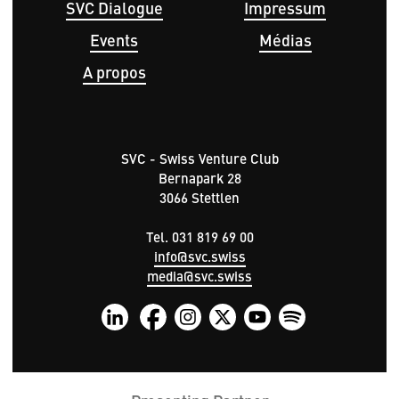
SVC Dialogue
Impressum
Events
Médias
A propos
SVC - Swiss Venture Club
Bernapark 28
3066 Stettlen
Tel. 031 819 69 00
info@svc.swiss
media@svc.swiss