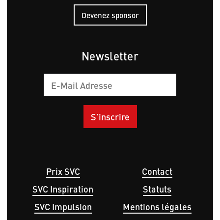
Devenez sponsor
Newsletter
Courriel
Hauptnavigation
Menu
Prix SVC
Contact
Pied
SVC Inspiration
Statuts
de
page
SVC Impulsion
Mentions légales