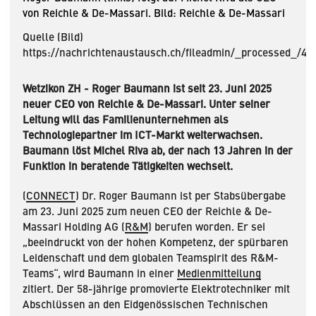
von Reichle & De-Massari. Bild: Reichle & De-Massari
Quelle (Bild)
https://nachrichtenaustausch.ch/fileadmin/_processed_/
Wetzikon ZH - Roger Baumann ist seit 23. Juni 2025
neuer CEO von Reichle & De-Massari. Unter seiner
Leitung will das Familienunternehmen als
Technologiepartner im ICT-Markt weiterwachsen.
Baumann löst Michel Riva ab, der nach 13 Jahren in der
Funktion in beratende Tätigkeiten wechselt.
(
CONNECT
) Dr. Roger Baumann ist per Stabsübergabe
am 23. Juni 2025 zum neuen CEO der Reichle & De-
Massari Holding AG (
R&M
) berufen worden. Er sei
„beeindruckt von der hohen Kompetenz, der spürbaren
Leidenschaft und dem globalen Teamspirit des R&M-
Teams“, wird Baumann in einer
Medienmitteilung
zitiert. Der 58-jährige promovierte Elektrotechniker mit
Abschlüssen an den Eidgenössischen Technischen