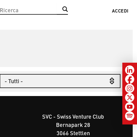
Ricerca
ACCEDI
Menu
profilo
utente
Region
1
SVC - Swiss Venture Club
Bernapark 28
ü
3066 Stettlen