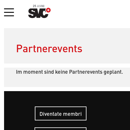
Menu
Partnerevents
Im moment sind keine Partnerevents geplant.
Diventate membri
Hauptn