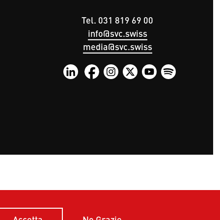
Tel. 031 819 69 00
info@svc.swiss
media@svc.swiss
No Grazie
Accetta