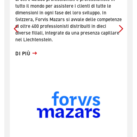
o
tutto il mondo per assistere i clienti di tutte le
dimensioni in ogni fase del loro sviluppo. In
D
Svizzera, Forvis Mazars si avvale delle competenze
i
di oltre 400 professionisti distribuiti in dieci
diverse filiali, integrate da una presenza capillare
nel Liechtenstein.
DI PIÙ