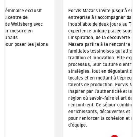
Forvis Mazars invite jusqu’à six personnes de son
entreprise à l’accompagner dans un voyage
inoubliable de deux jours au Tessin. Une
expérience unique placée sous le signe de
l’inspiration, de la découverte et du partage. Forvis
Mazars partira à la rencontre d’entreprises
familiales tessinoises qui allient avec succès
tradition et innovation. Elle explorera leurs
processus, leur culture d’entreprise et leurs
stratégies, tout en dégustant des spécialités
locales et en mettant à l’épreuve ses propres
talents de production. Forvis Mazars se laissera
inspirer par l’authenticité et la créativité d’une
région où savoir-faire et art de vivre se
rencontrent. Ce séjour combine échanges
enrichissants, découvertes et moments conviviaux,
pour renforcer la cohésion et nourrir l’esprit
d’équipe.