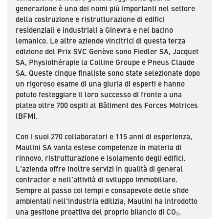
generazione è uno dei nomi più importanti nel settore
della costruzione e ristrutturazione di edifici
residenziali e industriali a Ginevra e nel bacino
lemanico. Le altre aziende vincitrici di questa terza
edizione del Prix SVC Genève sono Fiedler SA, Jacquet
SA, Physiothérapie la Colline Groupe e Pneus Claude
SA. Queste cinque finaliste sono state selezionate dopo
un rigoroso esame di una giuria di esperti e hanno
potuto festeggiare il loro successo di fronte a una
platea oltre 700 ospiti al Bâtiment des Forces Motrices
(BFM).
Con i suoi 270 collaboratori e 115 anni di esperienza,
Maulini SA vanta estese competenze in materia di
rinnovo, ristrutturazione e isolamento degli edifici.
L'azienda offre inoltre servizi in qualità di general
contractor e nell'attività di sviluppo immobiliare.
Sempre al passo coi tempi e consapevole delle sfide
ambientali nell'industria edilizia, Maulini ha introdotto
una gestione proattiva del proprio bilancio di CO₂.