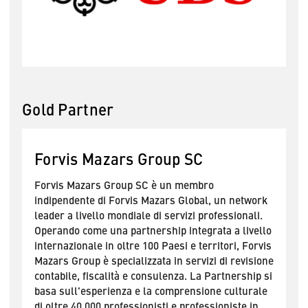
Gold Partner
Forvis Mazars Group SC
prì
Forvis Mazars Group SC è un membro
In
 il
indipendente di Forvis Mazars Global, un network
ri
leader a livello mondiale di servizi professionali.
Ba
 di
Operando come una partnership integrata a livello
so
internazionale in oltre 100 Paesi e territori, Forvis
P
n
Mazars Group è specializzata in servizi di revisione
ze
i
contabile, fiscalità e consulenza. La Partnership si
ri
basa sull'esperienza e la comprensione culturale
I
di oltre 40.000 professionisti e professioniste in
de