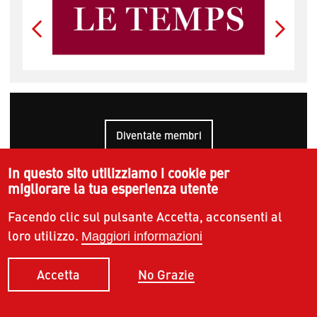
Diventate membri
In questo sito utilizziamo i cookie per
Diventate sponsor
migliorare la tua esperienza utente
Facendo clic sul pulsante Accetta, acconsenti al
loro utilizzo.
Newsletter
Maggiori informazioni
No Grazie
Accetta
E-
mail