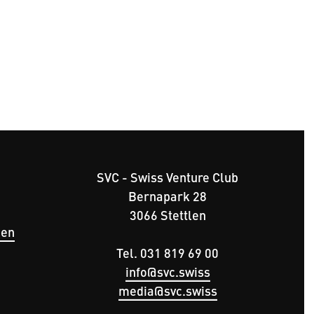
SVC - Swiss Venture Club
Bernapark 28
ü
3066 Stettlen
gen
Tel. 031 819 69 00
info@svc.swiss
media@svc.swiss