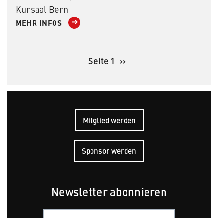
Kursaal Bern
MEHR INFOS
Seite 1
Nächste
››
Seite
Seitennummerierung
Mitglied werden
Sponsor werden
Newsletter abonnieren