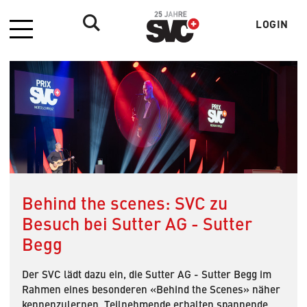
LOGIN
Menü
Benutzer
Behind the scenes: SVC zu
Besuch bei Sutter AG - Sutter
Begg
Der SVC lädt dazu ein, die Sutter AG - Sutter Begg im
Rahmen eines besonderen «Behind the Scenes» näher
kennenzulernen. Teilnehmende erhalten spannende