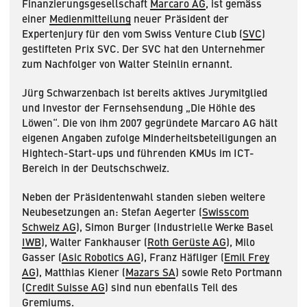
Finanzierungsgesellschaft
Marcaro AG
, ist gemäss
einer
Medienmitteilung
neuer Präsident der
Expertenjury für den vom Swiss Venture Club (
SVC
)
gestifteten Prix SVC. Der SVC hat den Unternehmer
zum Nachfolger von Walter Steinlin ernannt.
Jürg Schwarzenbach ist bereits aktives Jurymitglied
und Investor der Fernsehsendung „Die Höhle des
Löwen“. Die von ihm 2007 gegründete Marcaro AG hält
eigenen Angaben zufolge Minderheitsbeteiligungen an
Hightech-Start-ups und führenden KMUs im ICT-
Bereich in der Deutschschweiz.
Neben der Präsidentenwahl standen sieben weitere
Neubesetzungen an: Stefan Aegerter (
Swisscom
Schweiz AG
), Simon Burger (Industrielle Werke Basel
IWB
), Walter Fankhauser (
Roth Gerüste AG
), Milo
Gasser (
Asic Robotics AG
), Franz Häfliger (
Emil Frey
AG
), Matthias Kiener (
Mazars SA
) sowie Reto Portmann
(
Credit Suisse AG
) sind nun ebenfalls Teil des
Gremiums.