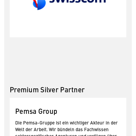
Premium Silver Partner
Pemsa Group
I
Die Pemsa-Gruppe ist ein wichtiger Akteur in der
T
Welt der Arbeit. Wir bündeln das Fachwissen
c
sektorspezifischer Agenturen und verfügen über