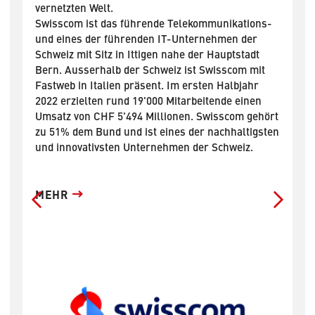
vernetzten Welt.
i
Swisscom ist das führende Telekommunikations-
le
und eines der führenden IT-Unternehmen der
A
Schweiz mit Sitz in Ittigen nahe der Hauptstadt
F
n
Bern. Ausserhalb der Schweiz ist Swisscom mit
E
Fastweb in Italien präsent. Im ersten Halbjahr
Sc
2022 erzielten rund 19'000 Mitarbeitende einen
Fi
Umsatz von CHF 5'494 Millionen. Swisscom gehört
v
zu 51% dem Bund und ist eines der nachhaltigsten
F
und innovativsten Unternehmen der Schweiz.
Di
In
k
P
MEHR
K
M