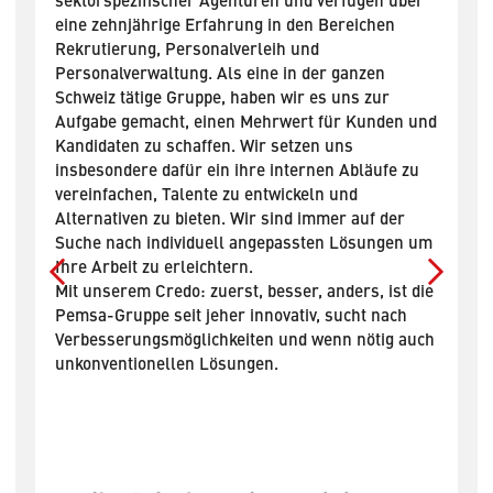
eine zehnjährige Erfahrung in den Bereichen
«H
 un
Rekrutierung, Personalverleih und
re
Personalverwaltung. Als eine in der ganzen
dé
es
Schweiz tätige Gruppe, haben wir es uns zur
la
Aufgabe gemacht, einen Mehrwert für Kunden und
au
Kandidaten zu schaffen. Wir setzen uns
bo
insbesondere dafür ein ihre internen Abläufe zu
d’
vereinfachen, Talente zu entwickeln und
ré
Alternativen zu bieten. Wir sind immer auf der
qu
Suche nach individuell angepassten Lösungen um
de
e
Ihre Arbeit zu erleichtern.
l
Mit unserem Credo: zuerst, besser, anders, ist die
Pemsa-Gruppe seit jeher innovativ, sucht nach
Verbesserungsmöglichkeiten und wenn nötig auch
unkonventionellen Lösungen.