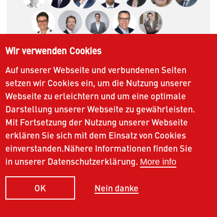
Wir verwenden Cookies
Le jury d'experts indépendants
Auf unserer Webseite und verbundenen Seiten
setzen wir Cookies ein, um die Nutzung unserer
Un jury d’experts indépendants sélectionne les
Webseite zu erleichtern und um eine optimale
candidats.Les entreprises ne peuvent pas poser elles-
Darstellung unserer Webseite zu gewährleisten.
mêmes leur candidature pour le Prix SVC. Les
membres du jury sont indépendants. Ils travaillent en
Mit Fortsetzung der Nutzung unserer Webseite
lien avec la pratique et sont fortement enracinés au
erklären Sie sich mit dem Einsatz von Cookies
niveau régional.Grâce à leur longue expérience
einverstanden.Nähere Informationen finden Sie
professionnelle et à leur ancrage dans les milieux
in unserer Datenschutzerklärung.
économique, politique, scientifi que et médiatique, ils
More info
disposent des qualités requises pour évaluer avec
compétence et objectivité les entreprises.
Nein danke
OK
EN SAVOIR PLUS