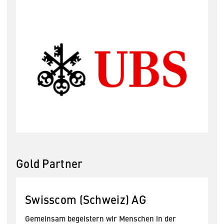
Gold Partner
Swisscom (Schweiz) AG
E
Gemeinsam begeistern wir Menschen in der
1