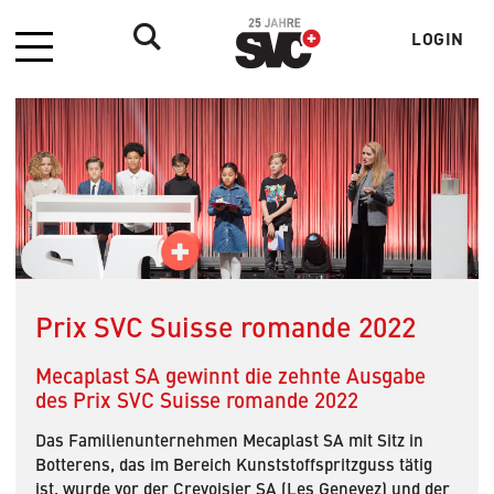
LOGIN
Menü
Benutzer
Prix SVC Suisse romande 2022
Mecaplast SA gewinnt die zehnte Ausgabe
des Prix SVC Suisse romande 2022
Das Familienunternehmen Mecaplast SA mit Sitz in
Botterens, das im Bereich Kunststoffspritzguss tätig
ist, wurde vor der Crevoisier SA (Les Genevez) und der