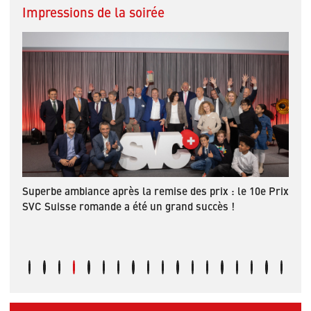
Impressions de la soirée
Superbe ambiance après la remise des prix : le 10e Prix
La r
SVC Suisse romande a été un grand succès !
Badu
étai
d'en