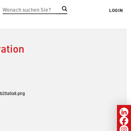
Suchen
LOGIN
Benut
ation
ab20a0a8.png