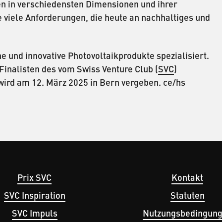
n in verschiedensten Dimensionen und ihrer
 viele Anforderungen, die heute an nachhaltiges und
e und innovative Photovoltaikprodukte spezialisiert.
Finalisten des vom Swiss Venture Club (
SVC
)
 wird am 12. März 2025 in Bern vergeben. ce/hs
Prix SVC
Kontakt
avigation
Fußbereichsmen
SVC Inspiration
Statuten
SVC Impuls
Nutzungsbedingun