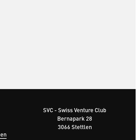
SVC - Swiss Venture Club
Bernapark 28
ü
3066 Stettlen
gen